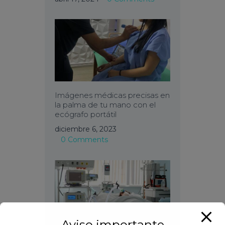
Imágenes médicas precisas en
la palma de tu mano con el
ecógrafo portátil
diciembre 6, 2023
0
Comments
Aviso importante