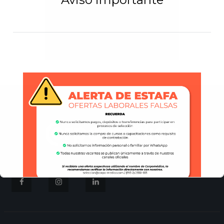
Innovación en el Cuidado
Bucal de Pacientes
Hospitalizados Intubados
junio 7, 2023
0
Comments
Esto se cerrará en
16
segundos