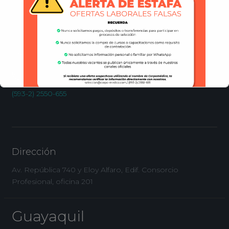
Quito
Llámanos
(593-2) 2550-655
Esto se cerrará en
16
segundos
Dirección
Av. República 740 y Eloy Alfaro, Edif. Consorcio
Profesional, oficina 201
Guayaquil